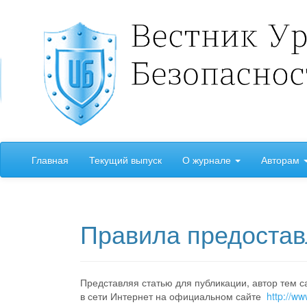
##plugins.themes.bootstrap3.accessible_menu.label##
Главная
Текущий выпуск
О журнале
Авторам
##plugins.themes.bootstrap3.accessible_menu.main_navigation
##plugins.themes.bootstrap3.accessible_menu.main_content##
##plugins.themes.bootstrap3.accessible_menu.sidebar##
Правила предостав
Представляя статью для публикации, автор тем 
в сети Интернет на официальном сайте
http://ww