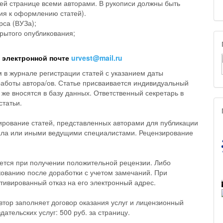
ней странице всеми авторами. В рукописи должны быть
ия к оформлению статей).
рса (ВУЗа);
крытого опубликования;
 электронной почте
urvest@mail.ru
 в журнале регистрации статей с указанием даты
 работы автора/ов. Статье присваивается индивидуальный
же вносятся в базу данных. Ответственный секретарь в
статьи.
зирование статей, представленных авторами для публикации
ала или иными ведущими специалистами. Рецензирование
ется при получении положительной рецензии. Либо
кованию после доработки с учетом замечаний. При
тивированный отказ на его электронный адрес.
автор заполняет договор оказания услуг и лицензионный
ательских услуг: 500 руб. за страницу.