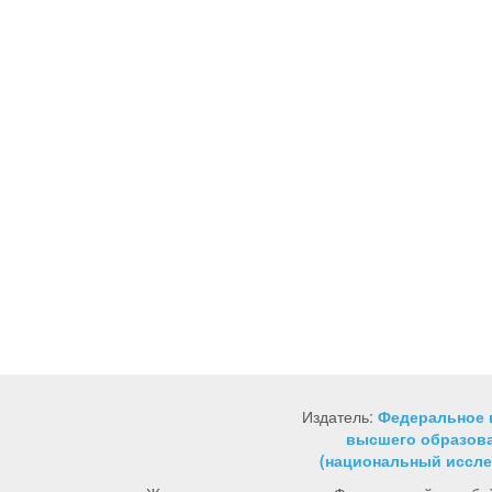
Издатель:
Федеральное 
высшего образова
(национальный иссле