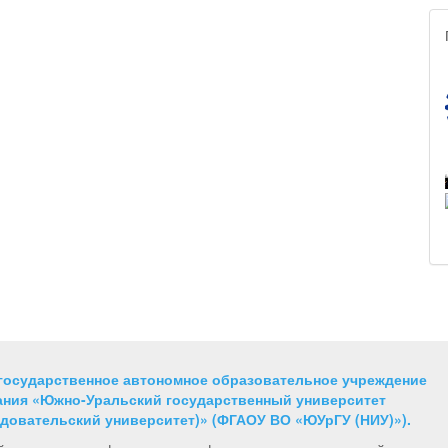
государственное автономное образовательное учреждение
ния «Южно-Уральский государственный университет
довательский университет)» (ФГАОУ ВО «ЮУрГУ (НИУ)»).