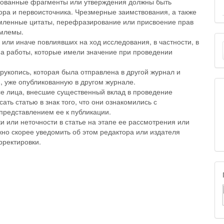
вованные фрагменты или утверждения должны быть
ра и первоисточника. Чрезмерные заимствования, а также
мленные цитаты, перефразирование или присвоение прав
иемлемы.
 или иначе повлиявших на ход исследования, в частности, в
на работы, которые имели значение при проведении
рукопись, которая была отправлена в другой журнал и
ю, уже опубликованную в другом журнале.
се лица, внесшие существенный вклад в проведение
ть статью в знак того, что они ознакомились с
 представлением ее к публикации.
 или неточности в статье на этапе ее рассмотрения или
жно скорее уведомить об этом редактора или издателя
рректировки.