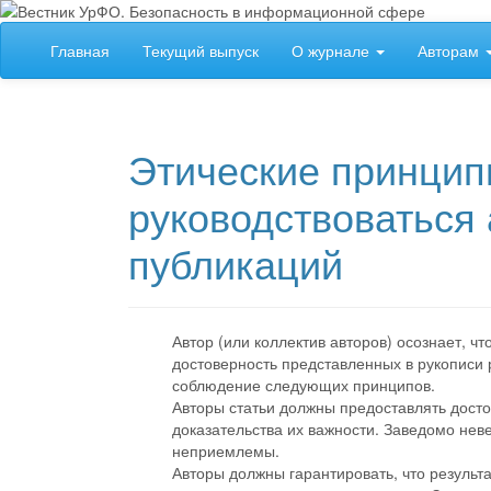
##plugins.themes.bootstrap3.accessible_menu.label##
Главная
Текущий выпуск
О журнале
Авторам
##plugins.themes.bootstrap3.accessible_menu.main_navigation
##plugins.themes.bootstrap3.accessible_menu.main_content##
##plugins.themes.bootstrap3.accessible_menu.sidebar##
Этические принцип
руководствоваться
публикаций
Автор (или коллектив авторов) осознает, ч
достоверность представленных в рукописи 
соблюдение следующих принципов.
Авторы статьи должны предоставлять дост
доказательства их важности. Заведомо н
неприемлемы.
Авторы должны гарантировать, что результ