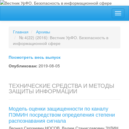
##plugins.themes.bootstrap3.accessible_menu.label##
Toggl
##plugins.themes.bootstrap3.accessible_menu.main_navigation
naviga
##plugins.themes.bootstrap3.accessible_menu.main_content##
##plugins.themes.bootstrap3.accessible_menu.sidebar##
Главная
Архивы
№ 4(22) (2016): Вестник УрФО. Безопасность в
информационной сфере
Посмотреть весь выпуск
Опубликован:
2019-08-05
ТЕХНИЧЕСКИЕ СРЕДСТВА И МЕТОДЫ
ЗАЩИТЫ ИНФОРМАЦИИ
Модель оценки защищенности по каналу
ПЭМИН посредством определения степени
распознавания сигнала
Леонид Сергеевич НОСОВ, Вадим Станиславович ЗУДИН