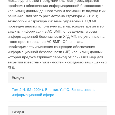
Металлургической Продукции (АС ВМП) обсуждаются
проблемы обеспечения информационной безопасности
хранилищ данных данного типа и возможные подход к их
решению. Для этого рассмотрена структура АС ВМП;
технологии и структура системы управления ХГД МП;
проведен анализ используемых в настоящее время мер
защиты информации в АС ВМП; определены угрозы
информационной безопасности ХГД МП, не учтенные на
этапе проектирования АС ВМП. Обоснована
необходимость изменения концепции обеспечения
информационной безопасности (ИБ) хранилищ данных,
которая предусматривает переход от принятия мер для
закрытия известных уязвимостей к созданию защищенных
ХГД.
##plugins.themes.bootstrap3.ar
Выпуск
Том 2 № 52 (2024): Вестник УрФО. Безопасность в
информационной сфере
Раздел