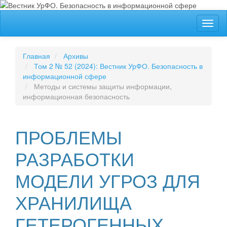
##plugins.themes.bootstrap3.accessible_menu.label##
Toggl
##plugins.themes.bootstrap3.accessible_menu.main_navigation
naviga
##plugins.themes.bootstrap3.accessible_menu.main_content##
##plugins.themes.bootstrap3.accessible_menu.sidebar##
Главная
Архивы
Том 2 № 52 (2024): Вестник УрФО. Безопасность в
информационной сфере
Методы и системы защиты информации,
информационная безопасность
ПРОБЛЕМЫ
РАЗРАБОТКИ
МОДЕЛИ УГРОЗ ДЛЯ
ХРАНИЛИЩА
ГЕТЕРОГЕННЫХ