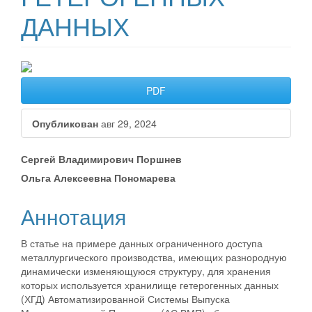
ДАННЫХ
##plugins.themes.bootstrap3.ar
PDF
Опубликован
авг 29, 2024
##plugins.themes.bootstrap3.a
Сергей Владимирович Поршнев
Ольга Алексеевна Пономарева
Аннотация
В статье на примере данных ограниченного доступа
металлургического производства, имеющих разнородную
динамически изменяющуюся структуру, для хранения
которых используется хранилище гетерогенных данных
(ХГД) Автоматизированной Системы Выпуска